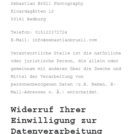
Sebastian Brüll Photography
Ricardagärten 12
50181 Bedburg
Telefon: 015122372724
E-Mail:
info@sebastianbruell.com
Verantwortliche Stelle ist die natürliche
oder juristische Person, die allein oder
gemeinsam mit anderen über die Zwecke und
Mittel der Verarbeitung von
personenbezogenen Daten (z.B. Namen, E-
Mail-Adressen o. Ä.) entscheidet.
Widerruf Ihrer
Einwilligung zur
Datenverarbeitung