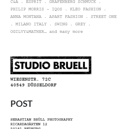
C&A . ESPRIT . GRAFENBERG SCHMUCK .
PHILIP MORRIS – IQOS . KLEO FASHION .
ANNA MONTANA . APART FASHION . STREET ONE
. MILANO ITALY . SWING . GREY .
OGILVY&MATHER… and many more
WIESENSTR. 72C
40549 DÜSSELDORF
POST
SEBASTIAN BRÜLL PHOTOGRAPHY
RICARDAGÄRTEN 12
50181 BEDBURG